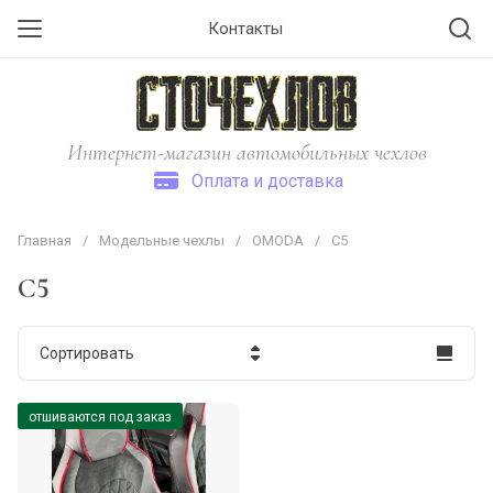
Контакты
Интернет-магазин автомобильных чехлов
Оплата и доставка
Главная
/
Модельные чехлы
/
OMODA
/
С5
С5
Сортировать
Цена - убывание
отшиваются под заказ
Цена - возрастание
Название - Я-А