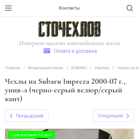
Контакты
Интернет-магазин автомобильных чехлов
Оплата и доставка
Главная
/
Модельные чехлы
/
SUBARU
/
Impreza
/
Чехлы на Su
Чехлы на Subaru Impreza 2000-07 г.,
унив-л (черно-серый велюр/серый
кант)
Предыдущий
Следующий
Срок поставки 1-2 дня!