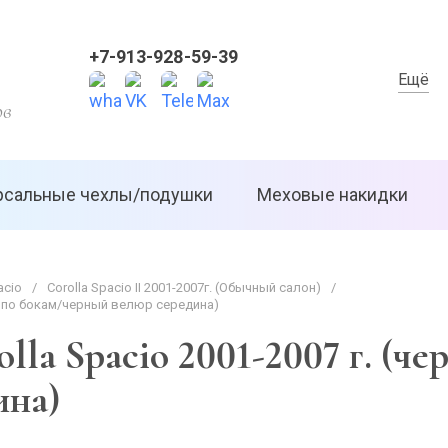
+7-913-928-59-39
Ещё
ов
рсальные чехлы/подушки
Меховые накидки
acio
/
Corolla Spacio II 2001-2007г. (Обычный салон)
/
эк по бокам/черный велюр середина)
lla Spacio 2001-2007 г. (ч
ина)