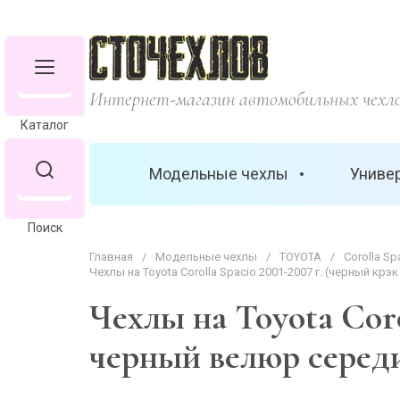
Интернет-магазин автомобильных чехл
Каталог
Модельные чехлы
Униве
Поиск
Главная
/
Модельные чехлы
/
TOYOTA
/
Corolla Sp
Чехлы на Toyota Corolla Spacio 2001-2007 г. (черный кр
Чехлы на Toyota Coro
черный велюр серед