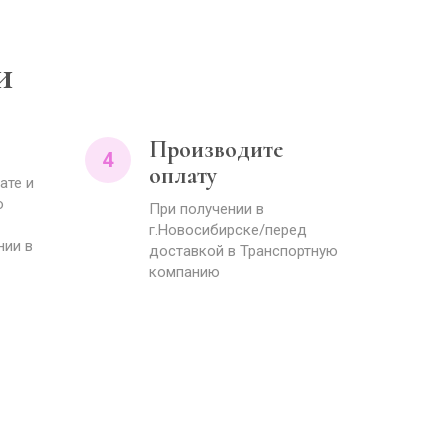
и
Производите
4
оплату
ате и
о
При получении в
г.Новосибирске/перед
нии в
доставкой в Транспортную
компанию