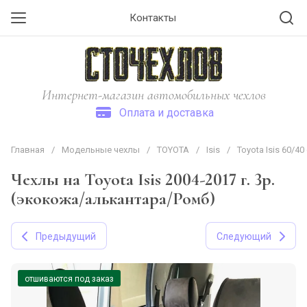
Контакты
Интернет-магазин автомобильных чехлов
Оплата и доставка
Главная
/
Модельные чехлы
/
TOYOTA
/
Isis
/
Toyota Isis 60/40
Чехлы на Toyota Isis 2004-2017 г. 3р.
(экокожа/алькантара/Ромб)
Предыдущий
Следующий
отшиваются под заказ