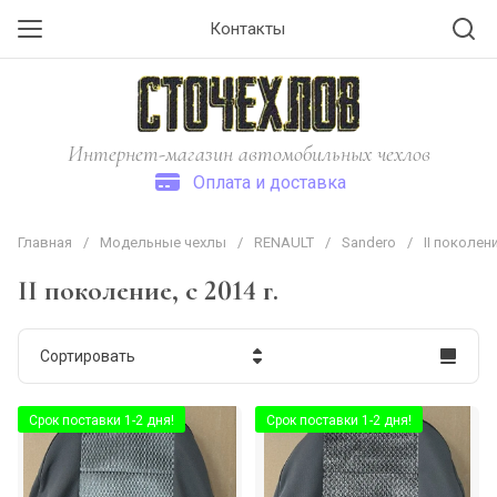
Контакты
Интернет-магазин автомобильных чехлов
Оплата и доставка
Главная
/
Модельные чехлы
/
RENAULT
/
Sandero
/
II поколени
II поколение, c 2014 г.
Сортировать
Цена - убывание
Срок поставки 1-2 дня!
Срок поставки 1-2 дня!
Цена - возрастание
Название - Я-А