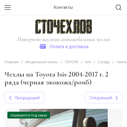
Контакты
Интернет-магазин автомобильных чехлов
Оплата и доставка
Главная
/
Модельные чехлы
/
TOYOTA
/
Isis
/
2 ряда
/
Чехлы
Чехлы на Toyota Isis 2004-2017 г. 2
ряда (черная экокожа/ромб)
Предыдущий
Следующий
отшиваются под заказ